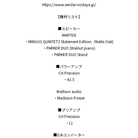
https://www.sendai-nodaya.jp/
【機材リスト】
■スピーカー
MARTEN
・MINGUS QUINTET2 Statement Edition（Matte Oak)
・PARKER DUO (Walnut piano)
・PARKER DUO Stand
■パワーアンプ
CH Precision
・A1.5
Wattson audio
・Madision Power
■プリアンプ
CH Precision
・L1
■D/Aコンバーター